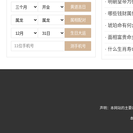
·
明朝皇帝为
·
哪些钱财属
·
琥珀命有何
·
面相富贵命
·
什么生肖寿
声明：本网站的主要