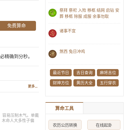
祭拜 祭祀 入殓 移柩 结网 启钻 安
葬 移柩 除服 成服 余事勿取
诸事不宜
煞西 兔日冲鸡
必精确到分秒。
最近节日
吉日查询
麻将吉位
财神方位
黄历大全
五行穿衣
更多...
算命工具
。容易压制木气。单戴
。木命人大多性子偏
农历公历转换
在线起卦