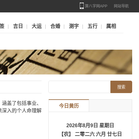
算八字网APP
网站导航
签
吉日
大运
合婚
测字
五行
属相
，涵盖了包括事业、
今日黄历
供深入的个人命理解
2026年8月9日 星期日
【农】 二零二六 六月 廿七日