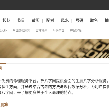
起卦
节日
黄历
配对
风水
号码
取名
抽
怎么补
今日属相运势
日柱算命
号码吉凶
在线起名
网
个免费的命理服务平台。算八字网提供全面的生辰八字分析服务
等多个方面，并通过结合古老的方法与现代数据分析，为用户提
算八字网，来了解更多关于个人命理的特点。
合测算