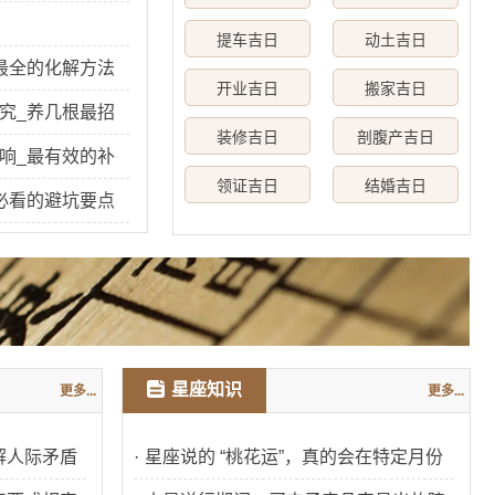
提车吉日
动土吉日
最全的化解方法
开业吉日
搬家吉日
究_养几根最招
装修吉日
剖腹产吉日
响_最有效的补
领证吉日
结婚吉日
必看的避坑要点
星座知识
更多...
更多...
解人际矛盾
·
星座说的 “桃花运”，真的会在特定月份