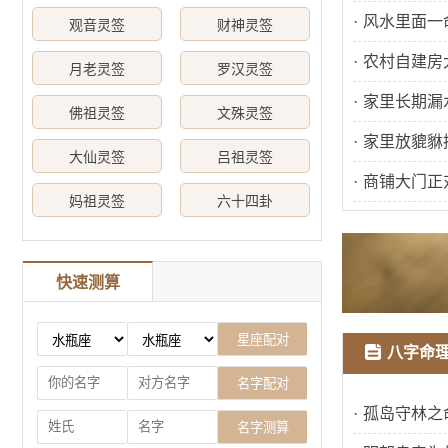
·
风水里面一
观音灵签
财神灵签
·
农村自建房
月老灵签
罗汉灵签
的禁忌有哪
·
家里长期漏
佛祖灵签
文殊灵签
兆吗
·
家里放貔貅
大仙灵签
吕祖灵签
放方法是什
·
商铺大门正
妈祖灵签
六十四卦
怎么化解
快速测算
八字命
·
孤岛守林之