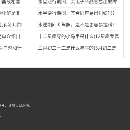
和酉戌相害
出现吗？
·
水星逆行期间，买电子产品容易出故障
物化解是非
吗？
·
水星逆行期间，签合同容易出纠纷吗？
没有犯月的
·
水逆期间考驾照，是不是更容易挂科？
单介绍(十
·
十二星座穿的小马甲是什么(12星座专属
生肖鸡和什
洛丽裙子图片)
·
三月初二十二是什么星座的(3月初二是
什么星座,94年的)
参考，请勿盲目迷信。
。