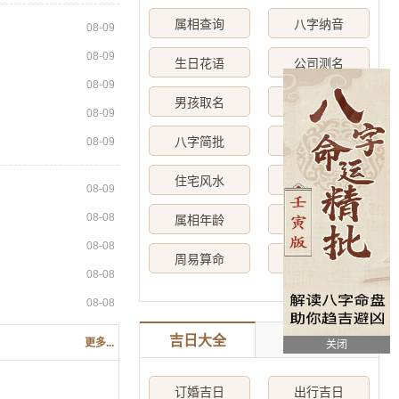
属相查询
八字纳音
08-09
08-09
生日花语
公司测名
08-09
男孩取名
女孩取名
08-09
八字简批
星宿算命
08-09
住宅风水
数字吉凶
08-09
08-08
属相年龄
号码配对
08-08
周易算命
生日配对
08-08
08-08
吉日大全
更多...
关闭
订婚吉日
出行吉日