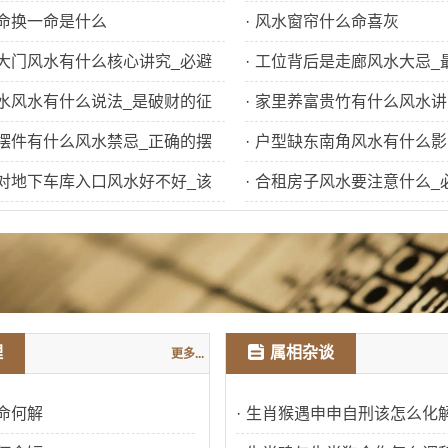
命换一命是什么
·
风水窗帘什么命喜灰
大门风水有什么核心讲究_必避
·
工位背后是走廊风水大忌_
些
水风水有什么说法_是破财的征
有哪些
·
家里养富贵竹有什么风水讲
摆件有什么风水禁忌_正确的摆
财旺运
·
户型缺东南角风水有什么影
么
对地下车库入口风水好不好_该
救方法是什么
·
合租房子风水要注意什么_
有哪些
理
属相杂谈
更多...
命何解
·
生肖猴遇申申自刑该怎么化