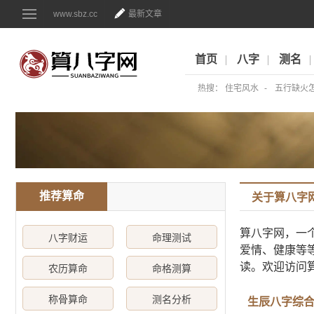
www.sbz.cc
最新文章
首页
八字
测名
热搜：
住宅风水
五行缺火
推荐算命
关于算八字
算八字网，一
八字财运
命理测试
爱情、健康等
读。欢迎访问
农历算命
命格测算
称骨算命
测名分析
生辰八字综