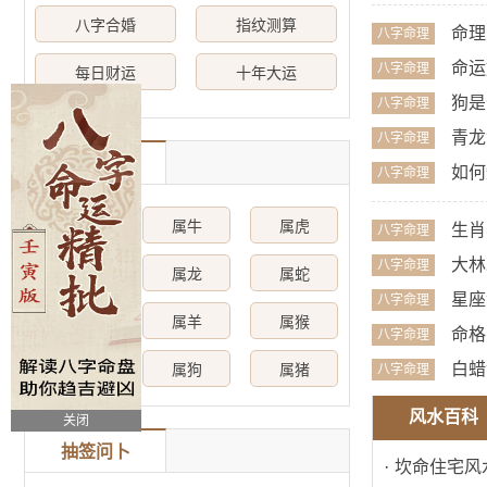
八字合婚
指纹测算
命理
八字命理
命运
八字命理
每日财运
十年大运
狗是
八字命理
青龙
八字命理
属相运势
如何
八字命理
属鼠
属牛
属虎
生肖
八字命理
大林
八字命理
属兔
属龙
属蛇
星座
八字命理
属马
属羊
属猴
命格
八字命理
白蜡
属鸡
属狗
属猪
八字命理
风水百科
关闭
抽签问卜
·
坎命住宅风