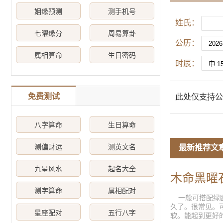
姻缘预测
测手机号
姓氏：
七曜缘分
周易算卦
公历：
属相算命
生日密码
时辰：
免费测试
此处仅支持公
八字算命
生日算命
测偏财运
测英文名
最新推荐文
九星风水
起名大全
木命黑曜
测字算命
属相配对
一般可搭配绿幽
久了。很常见。
星座配对
五行八字
软。能起到更好