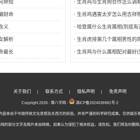
何命短
·
生肖鸡与生肖狗合作怎么调
偏财命
·
生肖鸡遇害太岁怎么用吉祥
含义
·
哈登属什么生肖属相(到底有
女解析
说法)
·
生肖虎排第几个属相男性的简
命最长
二生肖那几个生肖是老虎)
·
生肖鸡与什么属相配对最好(
么属相最配呢 )
关于我们
联系方式
隐私声明
免责声明
|
|
|
Copyright 2026 - 算八字网 -
滇ICP备2024036981号-2
内容来自于中国传统文化思想及东西方的民俗，并非严谨的科学研究成果。仅供娱乐
本网的部分文字及图片来自网络，如果认为侵犯了相关权益，请告知。我们将及时删除