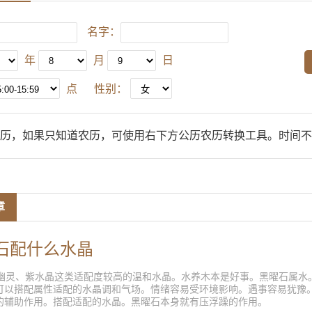
名字：
年
月
日
点
性别：
历，如果只知道农历，可使用右下方公历农历转换工具。时间不
章
石配什么水晶
灵、紫水晶这类适配度较高的温和水晶。水养木本是好事。黑曜石属水
可以搭配属性适配的水晶调和气场。情绪容易受环境影响。遇事容易犹豫
的辅助作用。搭配适配的水晶。黑曜石本身就有压浮躁的作用。